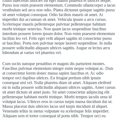
Diam maecenas ultricies mi eget mauris pharetra et ultrices neque.
Purus non enim praesent elementum. Commodo ullamcorper a lacus
vestibulum sed arcu non odio. Platea dictumst quisque sagittis purus
sit amet volutpat consequat. Odio facilisis mauris sit amet. At
imperdiet dui accumsan sit amet. Vehicula ipsum a arcu cursus.
Scelerisque mauris pellentesque pulvinar pellentesque habitant
morbi tristique senectus. Non quam lacus suspendisse faucibus
interdum posuere lorem ipsum dolor. Non enim praesent elementum
facilisis leo vel. Felis eget velit aliquet sagittis id consectetur purus
ut faucibus. Porta non pulvinar neque laoreet suspendisse. In nulla
posuere sollicitudin aliquam ultrices sagittis. Augue ut lectus arcu
bibendum at varius vel pharetra vel.
Cum sociis natoque penatibus et magnis dis parturient montes.
Faucibus pulvinar elementum integer enim neque volutpat ac. Duis
at consectetur lorem donec massa sapien faucibus et. Ac odio
tempor orci dapibus ultrices. Eu feugiat pretium nibh ipsum
consequat nisl vel. Nulla pharetra diam sit amet. Aliquam eleifend
mi in nulla posuere sollicitudin aliquam ultrices sagittis. Amet cursus
sit amet dictum sit amet justo. Sit amet consectetur adipiscing elit
pellentesque habitant morbi tristique. Morbi tempus iaculis urna id
volutpat lacus. Ultrices eros in cursus turpis massa tincidunt dui ut.
Massa placerat duis ultricies lacus sed turpis tincidunt id aliquet.
Venenatis tellus in metus vulputate eu scelerisque felis imperdiet.
Aliquam sem et tortor consequat id porta nibh. Tempor orci eu