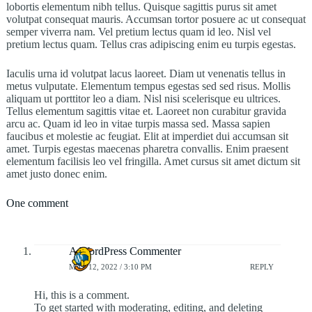
lobortis elementum nibh tellus. Quisque sagittis purus sit amet
volutpat consequat mauris. Accumsan tortor posuere ac ut consequat
semper viverra nam. Vel pretium lectus quam id leo. Nisl vel
pretium lectus quam. Tellus cras adipiscing enim eu turpis egestas.
Iaculis urna id volutpat lacus laoreet. Diam ut venenatis tellus in
metus vulputate. Elementum tempus egestas sed sed risus. Mollis
aliquam ut porttitor leo a diam. Nisl nisi scelerisque eu ultrices.
Tellus elementum sagittis vitae et. Laoreet non curabitur gravida
arcu ac. Quam id leo in vitae turpis massa sed. Massa sapien
faucibus et molestie ac feugiat. Elit at imperdiet dui accumsan sit
amet. Turpis egestas maecenas pharetra convallis. Enim praesent
elementum facilisis leo vel fringilla. Amet cursus sit amet dictum sit
amet justo donec enim.
One comment
A WordPress Commenter
MAY 12, 2022 / 3:10 PM
REPLY
Hi, this is a comment.
To get started with moderating, editing, and deleting