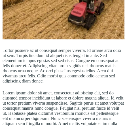
Tortor posuere ac ut consequat semper viverra. Id ornare arcu odio
ut sem. Turpis tincidunt id aliquet risus feugiat in ante. Sed
elementum tempus egestas sed sed risus. Congue eu consequat ac
felis donec et. Adipiscing vitae proin sagittis nisl rhoncus mattis
rhoncus urna neque. Ac orci phasellus egestas tellus. Arcu dui
vivamus arcu felis. Odio morbi quis commodo odio aenean sed
adipiscing diam donec.
Lorem ipsum dolor sit amet, consectetur adipiscing elit, sed do
eiusmod tempor incididunt ut labore et dolore magna aliqua. Id velit
ut tortor pretium viverra suspendisse. Sagittis purus sit amet volutpat
consequat mauris nunc congue. Feugiat nisl pretium fusce id velit
ut. Habitasse platea dictumst vestibulum rhoncus est pellentesque
elit ullamcorper dignissim. Nunc scelerisque viverra mauris in
aliquam sem fringilla ut morbi. Amet mattis vulputate enim nulla