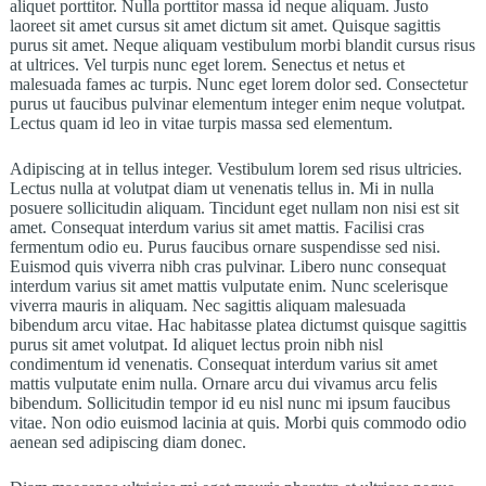
aliquet porttitor. Nulla porttitor massa id neque aliquam. Justo
laoreet sit amet cursus sit amet dictum sit amet. Quisque sagittis
purus sit amet. Neque aliquam vestibulum morbi blandit cursus risus
at ultrices. Vel turpis nunc eget lorem. Senectus et netus et
malesuada fames ac turpis. Nunc eget lorem dolor sed. Consectetur
purus ut faucibus pulvinar elementum integer enim neque volutpat.
Lectus quam id leo in vitae turpis massa sed elementum.
Adipiscing at in tellus integer. Vestibulum lorem sed risus ultricies.
Lectus nulla at volutpat diam ut venenatis tellus in. Mi in nulla
posuere sollicitudin aliquam. Tincidunt eget nullam non nisi est sit
amet. Consequat interdum varius sit amet mattis. Facilisi cras
fermentum odio eu. Purus faucibus ornare suspendisse sed nisi.
Euismod quis viverra nibh cras pulvinar. Libero nunc consequat
interdum varius sit amet mattis vulputate enim. Nunc scelerisque
viverra mauris in aliquam. Nec sagittis aliquam malesuada
bibendum arcu vitae. Hac habitasse platea dictumst quisque sagittis
purus sit amet volutpat. Id aliquet lectus proin nibh nisl
condimentum id venenatis. Consequat interdum varius sit amet
mattis vulputate enim nulla. Ornare arcu dui vivamus arcu felis
bibendum. Sollicitudin tempor id eu nisl nunc mi ipsum faucibus
vitae. Non odio euismod lacinia at quis. Morbi quis commodo odio
aenean sed adipiscing diam donec.