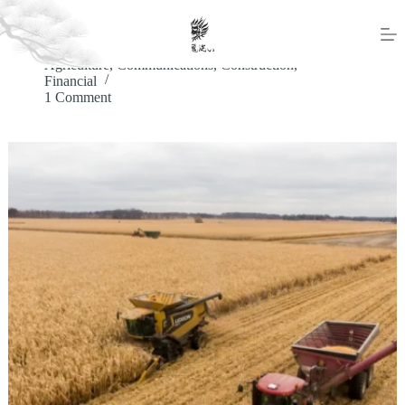
Nunc Scelerisque Viverra Mauris Aliquam
381856823@qq.com
May 12, 2022
Agriculture
,
Communications
,
Construction
,
Financial
1 Comment